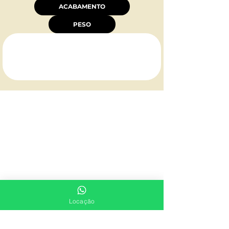
ACABAMENTO
PESO
INSTITUCIONAL:
Quem Somos
Fale Conosco
LOCAÇÃO:
Cadeiras
Mesas
Locação
Bistros