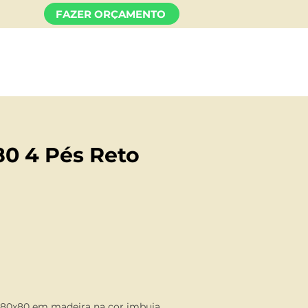
FAZER ORÇAMENTO
TO
80 4 Pés Reto
80x80 em madeira na cor imbuia,